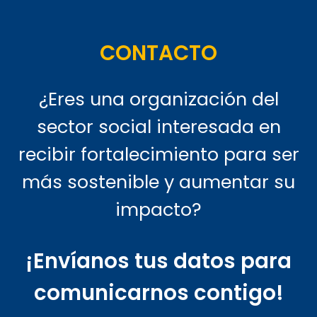
Última modificación: martes, 24 de febrero de 2026, 14:30
Anterior
Recursos 1
CONTACTO
¿Eres una organización del
sector social interesada en
recibir fortalecimiento para ser
más sostenible y aumentar su
impacto?
¡Envíanos tus datos para
comunicarnos contigo!