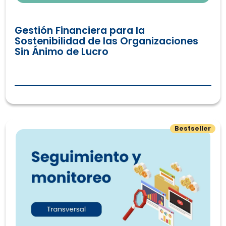
Gestión Financiera para la
Sostenibilidad de las Organizaciones
Sin Ánimo de Lucro
De la evidencia a la acción: evaluación, aprendizaje y mej
Bestseller