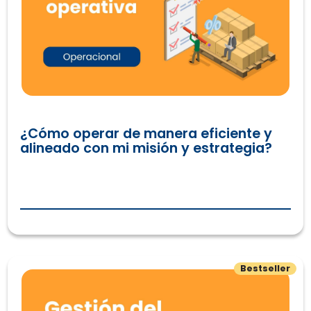
¿Cómo operar de manera eficiente y
alineado con mi misión y estrategia?
Gestión del Talento Humano para Organizaciones Sociale
Bestseller