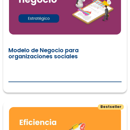
Modelo de Negocio para
organizaciones sociales
¿Cómo operar de manera eficiente y alineado con mi misi
Bestseller